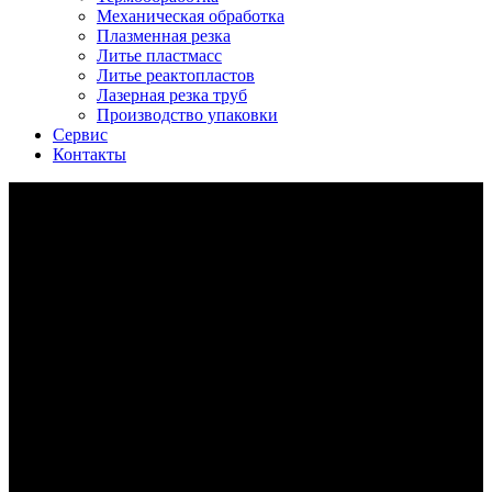
Механическая обработка
Плазменная резка
Литье пластмасс
Литье реактопластов
Лазерная резка труб
Производство упаковки
Сервис
Контакты
литье в кокиль