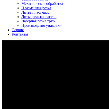
Механическая обработка
Плазменная резка
Литье пластмасс
Литье реактопластов
Лазерная резка труб
Производство упаковки
Сервис
Контакты
литье алюминия в кокиль на 