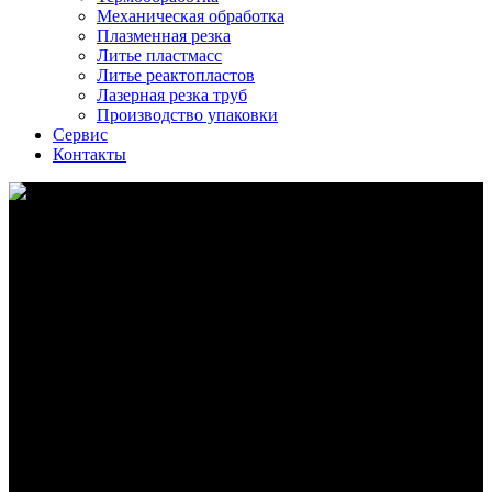
Механическая обработка
Плазменная резка
Литье пластмасс
Литье реактопластов
Лазерная резка труб
Производство упаковки
Сервис
Контакты
Изготовление литейной оснастки