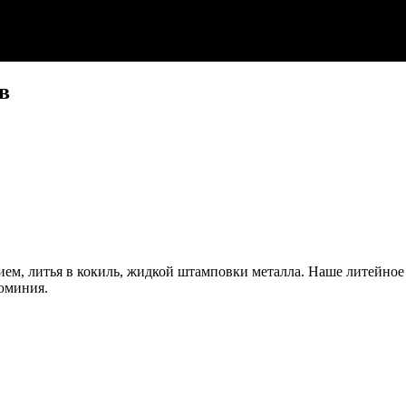
в
ием, литья в кокиль, жидкой штамповки металла. Наше литейно
юминия.