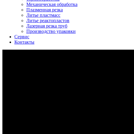
Механическая обработка
Плазменная резка
Литье пластмасс
Литье реактопластов
Лазерная резка труб
Производство упаковки
Сервис
Контакты
технологии литья алюминиев