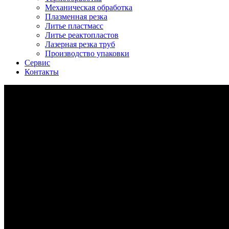
Механическая обработка
Плазменная резка
Литье пластмасс
Литье реактопластов
Лазерная резка труб
Производство упаковки
Сервис
Контакты
Screenshot_6