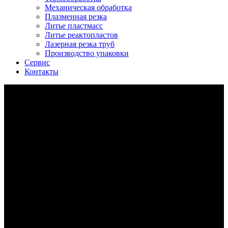
Механическая обработка
Плазменная резка
Литье пластмасс
Литье реактопластов
Лазерная резка труб
Производство упаковки
Сервис
Контакты
литье корпусов из алюминия