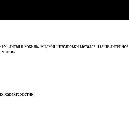
ием, литья в кокиль, жидкой штамповки металла. Наше литейно
юминия.
х характеристик.