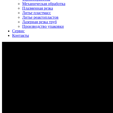
Механическая обработка
Плазменная резка
Литье пластмасс
Литье реактопластов
Лазерная резка труб
Производство упаковки
Сервис
Контакты
Лазерная резка труб