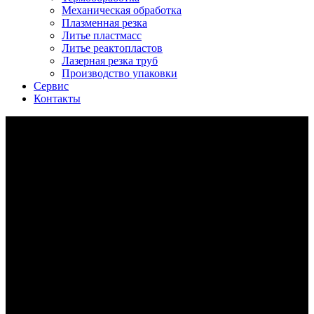
Механическая обработка
Плазменная резка
Литье пластмасс
Литье реактопластов
Лазерная резка труб
Производство упаковки
Сервис
Контакты
Лазерная резка труб и профилей