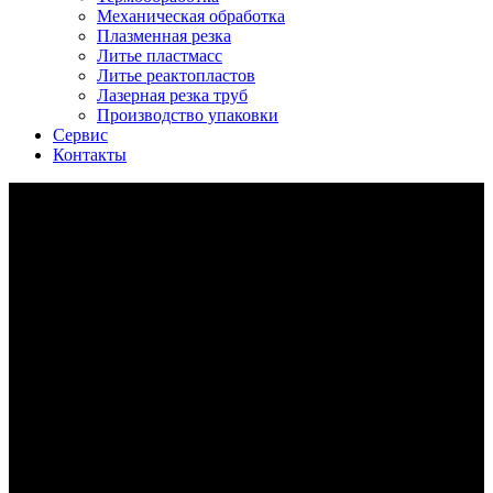
Механическая обработка
Плазменная резка
Литье пластмасс
Литье реактопластов
Лазерная резка труб
Производство упаковки
Сервис
Контакты
литье алюминия