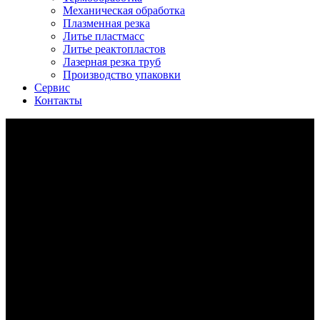
Механическая обработка
Плазменная резка
Литье пластмасс
Литье реактопластов
Лазерная резка труб
Производство упаковки
Сервис
Контакты
Производство пупырчатых пакетов