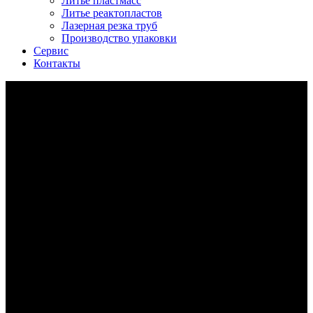
Литье пластмасс
Литье реактопластов
Лазерная резка труб
Производство упаковки
Сервис
Контакты
воздушно пупырчатые пакеты