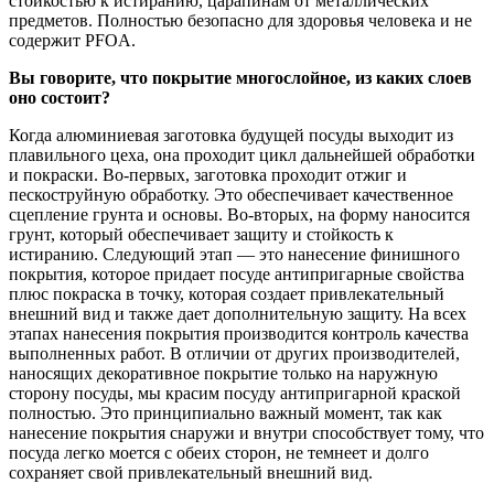
стойкостью к истиранию, царапинам от металлических
предметов. Полностью безопасно для здоровья человека и не
содержит PFOA.
Вы говорите, что покрытие многослойное, из каких слоев
оно состоит?
Когда алюминиевая заготовка будущей посуды выходит из
плавильного цеха, она проходит цикл дальнейшей обработки
и покраски. Во-первых, заготовка проходит отжиг и
пескоструйную обработку. Это обеспечивает качественное
сцепление грунта и основы. Во-вторых, на форму наносится
грунт, который обеспечивает защиту и стойкость к
истиранию. Следующий этап — это нанесение финишного
покрытия, которое придает посуде антипригарные свойства
плюс покраска в точку, которая создает привлекательный
внешний вид и также дает дополнительную защиту. На всех
этапах нанесения покрытия производится контроль качества
выполненных работ. В отличии от других производителей,
наносящих декоративное покрытие только на наружную
сторону посуды, мы красим посуду антипригарной краской
полностью. Это принципиально важный момент, так как
нанесение покрытия снаружи и внутри способствует тому, что
посуда легко моется с обеих сторон, не темнеет и долго
сохраняет свой привлекательный внешний вид.