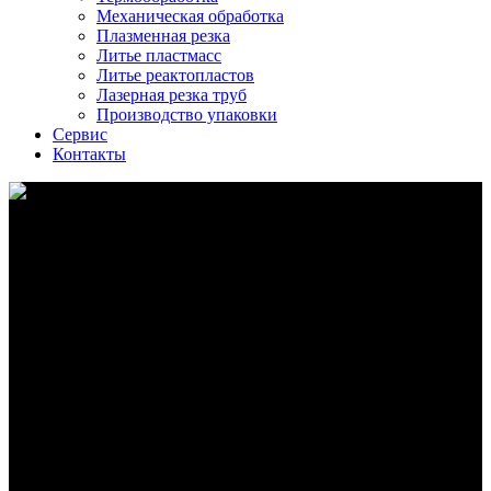
Механическая обработка
Плазменная резка
Литье пластмасс
Литье реактопластов
Лазерная резка труб
Производство упаковки
Сервис
Контакты
Производство алюминиевой посуды с
антипригарным покрытием